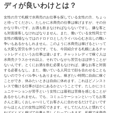
ディが良いわけとは？
女性の方で札幌で水商売のお仕事を探している女性の方、ちょっ
と待ってください。たしかに水商売の仕事は稼げますが、その分
かなり辛いです。お酒も飲まなければならないですし、嫌な客と
も対面接客しなければなりません。また、働いている女性同士で
女性の職場ならではのドロドロとしたライバル心むき出しの醜い
争いもあるかもしれません。このように水商売は稼げるといって
も大変な苦労を伴うのです。でも、今回紹介する札幌にあるチャ
ットレディというお仕事は違います。チャットレディで稼ぐ人は
水商売クラスかそれ以上、それでいながら苦労をほぼ伴うことが
ないんです。とくにお酒を飲む必要もなければ、嫌なお客と対面
する必要もなし。また、働いている人同士で顔を合わせることも
ないのでライバル争いもありません。稼ぎたい時間に自由に稼ぐ
ことができ、休みたいときは自由に休めます。これほどノンスト
レスで働ける仕事がほかにあるかということです。たしかにコミ
ュニケーションが苦手という女性には最初は苦痛を感じることが
あるかもしれません。でも、コミュニケーションといってもお客
さんと楽しくおしゃべりしてお客さんに合わせるだけでよいです
からほとんどの女性は対応できます。そしてだんだんと慣れてく
ればどんどん稼げて仕事も楽しくなっていきます。札幌で水商売