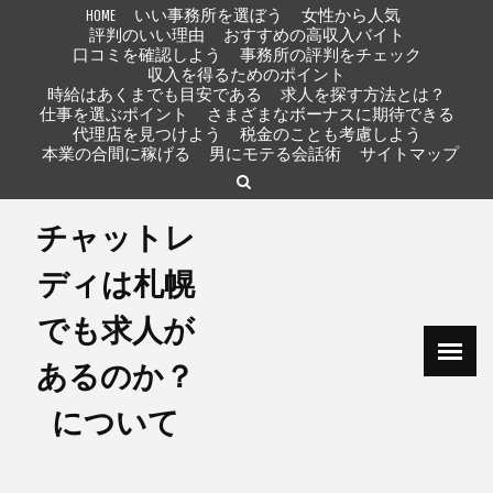
Skip
HOME
いい事務所を選ぼう
女性から人気
to
評判のいい理由
おすすめの高収入バイト
口コミを確認しよう
事務所の評判をチェック
content
収入を得るためのポイント
時給はあくまでも目安である
求人を探す方法とは？
仕事を選ぶポイント
さまざまなボーナスに期待できる
代理店を見つけよう
税金のことも考慮しよう
本業の合間に稼げる
男にモテる会話術
サイトマップ
チャットレ
ディは札幌
でも求人が
あるのか？
について